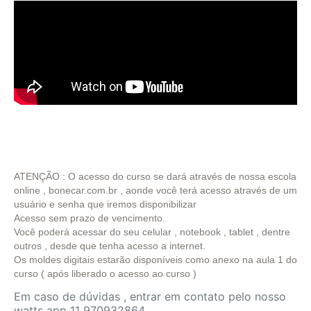
ATENÇÃO : O acesso do curso se dará através de nossa escola
online , bonecar.com.br , aonde você terá acesso através de um
usuário e senha que iremos disponibilizar
Acesso sem prazo de vencimento.
Você poderá acessar do seu celular , notebook , tablet , dentre
outros , desde que tenha acesso a internet.
Os moldes digitais estarão disponíveis como anexo na aula 1 do
curso ( após liberado o acesso ao curso )
Em caso de dúvidas , entrar em contato pelo nosso
watts app 11 970932864