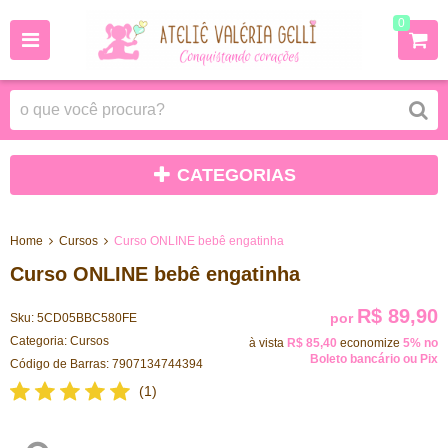
0
CATEGORIAS
Home
Cursos
Curso ONLINE bebê engatinha
Curso ONLINE bebê engatinha
R$ 89,90
por
Sku:
5CD05BBC580FE
Categoria:
Cursos
à vista
R$ 85,40
economize
5%
no
Boleto bancário ou Pix
Código de Barras:
7907134744394
(1)