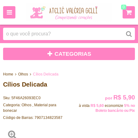
0
CATEGORIAS
Home
Olhos
Cílios Delicada
Cílios Delicada
R$ 5,90
por
Sku:
5F46A26093EC0
Categoria:
Olhos
,
Material para
à vista
R$ 5,60
economize
5%
no
bonecar
Boleto bancário ou Pix
Código de Barras:
7907134823587