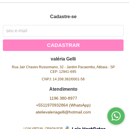
Cadastre-se
CADASTRAR
valéria Gelli
Rua Jair Chaves Russomano, 32
-
Jardim Pacaembu, Atibaia
-
SP
CEP: 12941-695
CNPJ: 14.208.382/0001-58
Atendimento
1196
380-8977
+5511970932864
(WhatsApp)
atelievaleriagelli@hotmail.com
LOJA VIRTUAL CRIADA POR