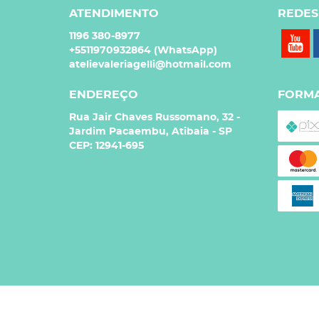
ATENDIMENTO
REDES
1196
380-8977
+5511970932864
(WhatsApp)
atelievaleriagelli@hotmail.com
ENDEREÇO
FORMA
Rua Jair Chaves Russomano, 32
-
Jardim Pacaembu, Atibaia
-
SP
CEP: 12941-695