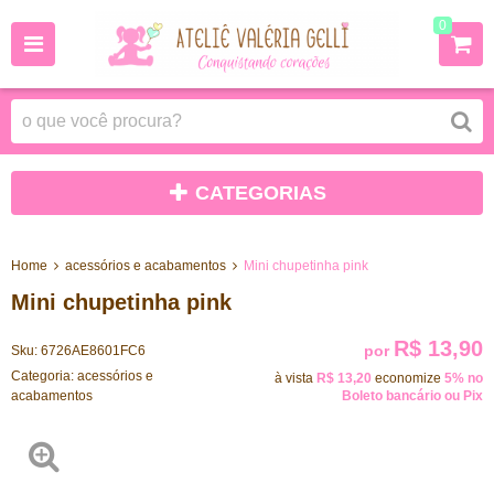
0
CATEGORIAS
Home
acessórios e acabamentos
Mini chupetinha pink
Mini chupetinha pink
R$ 13,90
por
Sku:
6726AE8601FC6
Categoria:
acessórios e
à vista
R$ 13,20
economize
5%
no
acabamentos
Boleto bancário ou Pix